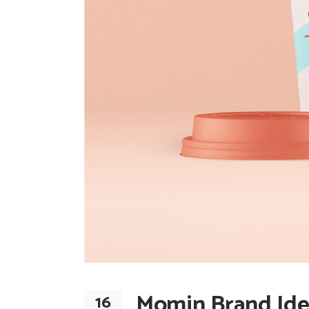
Momin Brand Ide
16