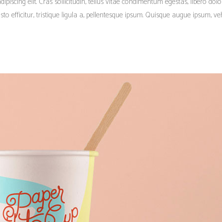
piscing elit. Cras sollicitudin, tellus vitae condimentum egestas, libero dolo
 efficitur, tristique ligula a, pellentesque ipsum. Quisque augue ipsum, vehi