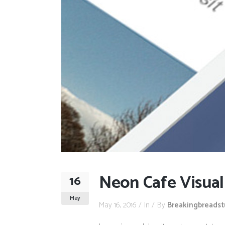
Neon Cafe Visual
16
May
May 16, 2016
In
By
Breakingbreads