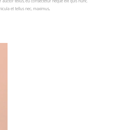
r auctor tellus, eu consectetur neque elit quis nunc.
cula et tellus nec, maximus...