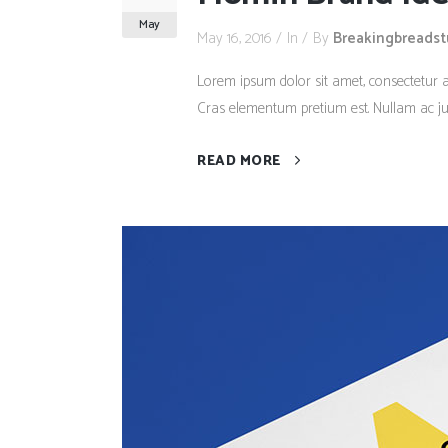
May
May 16, 2016
In
By
Breakingbreads
Lorem ipsum dolor sit amet, consectetur adi
Cras elementum pretium est. Nullam ac justo
READ MORE