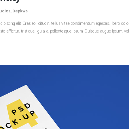
tudios_0epkws
piscing elit. Cras sollicitudin, tellus vitae condimentum egestas, libero dolo
 efficitur, tristique ligula a, pellentesque ipsum. Quisque augue ipsum, vehi