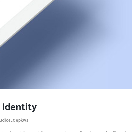
 Identity
tudios_0epkws