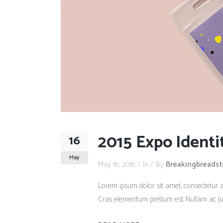
2015 Expo Identi
16
May
May 16, 2016
In
By
Breakingbreads
Lorem ipsum dolor sit amet, consectetur adi
Cras elementum pretium est. Nullam ac justo