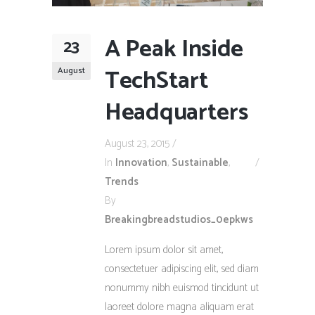
A Peak Inside
23
TechStart
August
Headquarters
August 23, 2015
In
Innovation
,
Sustainable
,
Trends
By
Breakingbreadstudios_0epkws
Lorem ipsum dolor sit amet,
consectetuer adipiscing elit, sed diam
nonummy nibh euismod tincidunt ut
laoreet dolore magna aliquam erat