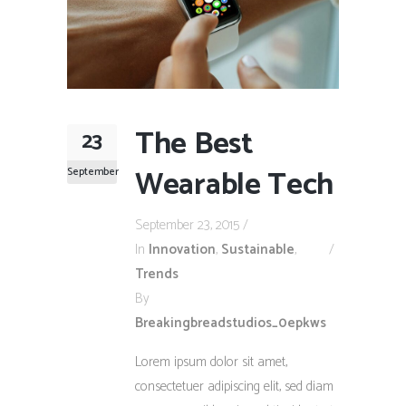
The Best
23
Wearable Tech
September
September 23, 2015
In
Innovation
,
Sustainable
,
Trends
By
Breakingbreadstudios_0epkws
Lorem ipsum dolor sit amet,
consectetuer adipiscing elit, sed diam