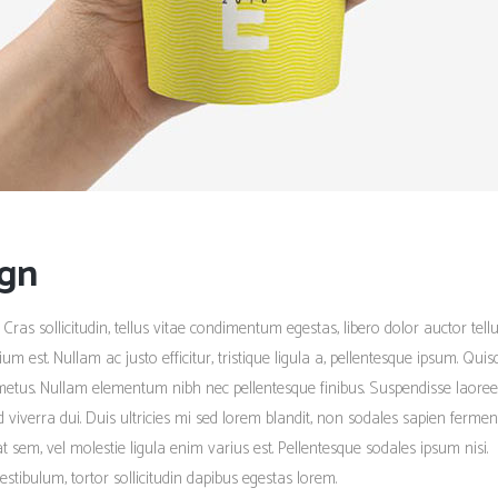
ign
 Cras sollicitudin, tellus vitae condimentum egestas, libero dolor auctor tellu
m est. Nullam ac justo efficitur, tristique ligula a, pellentesque ipsum. Qui
metus. Nullam elementum nibh nec pellentesque finibus. Suspendisse laoree
ed viverra dui. Duis ultricies mi sed lorem blandit, non sodales sapien ferme
tpat sem, vel molestie ligula enim varius est. Pellentesque sodales ipsum nisi.
estibulum, tortor sollicitudin dapibus egestas lorem.