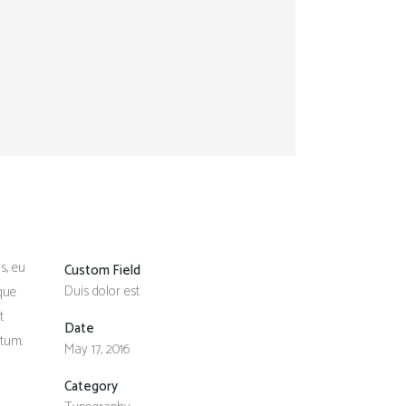
s, eu
Custom Field
Duis dolor est
sque
t
Date
ntum.
May 17, 2016
Category